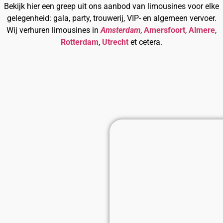
Bekijk hier een greep uit ons aanbod van limousines voor elke
gelegenheid: gala, party, trouwerij, VIP- en algemeen vervoer.
Bekijk onze limousines
Wij verhuren limousines in
Amsterdam
,
Amersfoort
,
Almere
,
Rotterdam
,
Utrecht
et cetera.
Lincoln
Lincoln
Chrysler
Chrysler
Hummer
Hummer
Hummer
Mega
Party
Mercedes
Minibus
Vanaf
Vanaf
Vanaf
Vanaf
Vanaf
Vanaf
Vanaf
Vanaf
Prijs
Prijs
Prijs
wit
€75,-
roze
€75,-
wit
€75,-
Tuxedo
€75,-
H3
€95,-
H2
€125,-
H2
€125,-
Hummer
€175,-
Bus
op
Sprinter
op
28
op