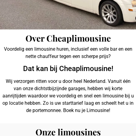
Over Cheaplimousine
Voordelig een limousine huren, inclusief een volle bar en een
nette chauffeur tegen een scherpe prijs?
Cheaplimousine
Dat kan bij Cheaplimousine!
Wij verzorgen ritten voor u door heel Nederland. Vanuit één
Voordelig een limousine huren bij
van onze dichtstbijzijnde garages, hebben wij korte
Cheaplimousine!
aanrijtijden waardoor we voordelig en snel een limousine bij u
Cheaplimousine is een onderdeel van MEO
op locatie hebben. Zo is uw starttarief laag en scheelt het u in
Concepts.
de portemonnee. Boek nu je Limousine!
Onze limousines